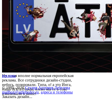
Ну такая вполне нормальная европейская
реклама
реклама. Все сотрудники дизайн-студии,
небось, позировали. Типа, о! а это Инга,
© 1995–2026
Студия Артемия Лебедева
наша бухгалтерша, клево мы ее в соке
mailbox@artlebedev.ru
,
адреса и телефоны
извазюкали в шопе!
Заказать дизайн...