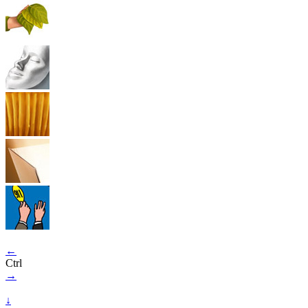
←
Ctrl
→
↓