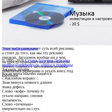
Этот текст раскрывает суть всей рекламы,
типографика
реклама
а стоит до того, как мы эту рекламу
увидели. Заголовок вообще ни о чем,
© 1995–2026
Студия Артемия Лебедева
он просто описывает вид деятельности.
mailbox@artlebedev.ru
,
адреса и телефоны
Значит, подпись с заголовком должны
Заказать дизайн...
поменяться размерами и уехать вниз, под
Косая черта обычно пишется
картинку.
с наклоном вправо: /.
Знак минуса немного длинее
знака дефиса.
Слово «кофе» почему-то
уехало направо, снизив
читаемость.
Слово «печенько»
омерзительно на слух.