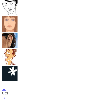
←
Ctrl
→
↓