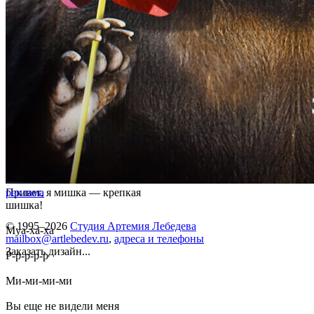
Привет, я мишка — крепкая
реклама
шишка!
© 1995–2026
Студия Артемия Лебедева
Муа-ха-ха
mailbox@artlebedev.ru
,
адреса и телефоны
Заказать дизайн...
Р-р-р-р-р
Ми-ми-ми-ми
Вы еще не видели меня