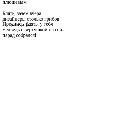
плюшевым
Блять, зачем вчера
дизайнеры столько грибов
Проснись, блять, у тебя
сожрали, сука
медведь с вертушкой на гей-
парад собрался!