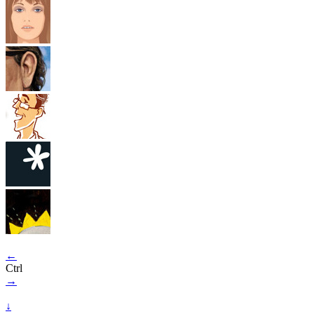
←
Ctrl
→
↓