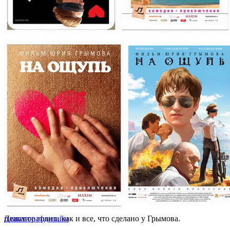
Дешевое говно, как и все, что сделано у Грымова.
плакат
графдизайн