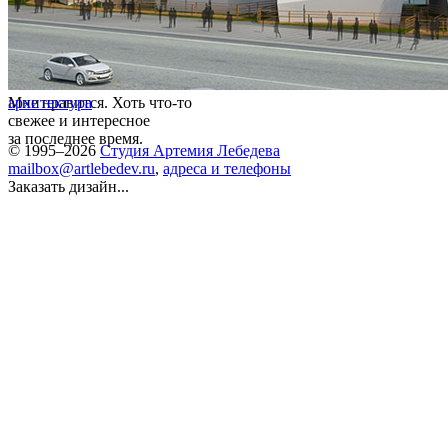
Мне нравится. Хоть что-то
архитектура
свежее и интересное
за последнее время.
© 1995–2026
Студия Артемия Лебедева
mailbox@artlebedev.ru
,
адреса и телефоны
Заказать дизайн...