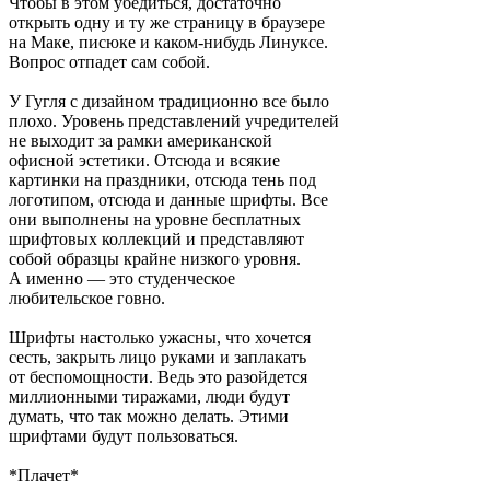
Чтобы в этом убедиться, достаточно
открыть одну и ту же страницу в браузере
на Маке, писюке и каком-нибудь Линуксе.
Вопрос отпадет сам собой.
У Гугля с дизайном традиционно все было
плохо. Уровень представлений учредителей
не выходит за рамки американской
офисной эстетики. Отсюда и всякие
картинки на праздники, отсюда тень под
логотипом, отсюда и данные шрифты. Все
они выполнены на уровне бесплатных
шрифтовых коллекций и представляют
собой образцы крайне низкого уровня.
А именно — это студенческое
любительское говно.
Шрифты настолько ужасны, что хочется
сесть, закрыть лицо руками и заплакать
от беспомощности. Ведь это разойдется
миллионными тиражами, люди будут
думать, что так можно делать. Этими
шрифтами будут пользоваться.
*Плачет*