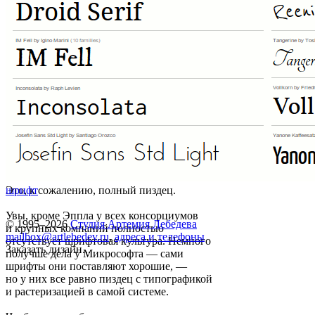
Это, к сожалению, полный пиздец.
шрифт
Увы, кроме Эппла у всех консорциумов
© 1995–2026
Студия Артемия Лебедева
и крупных компаний полностью
mailbox@artlebedev.ru
,
адреса и телефоны
отсутствует шрифтовая культура. Немного
Заказать дизайн...
получше дела у Микрософта — сами
шрифты они поставляют хорошие, —
но у них все равно пиздец с типографикой
и растеризацией в самой системе.