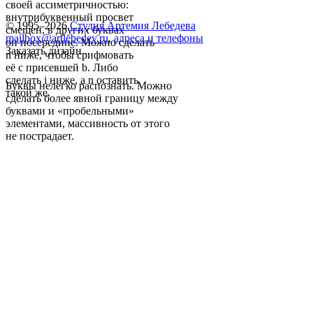
своей ассиметричностью:
внутрибуквенный просвет
© 1995–2026
Студия Артемия Лебедева
смещен, в других буквах
mailbox@artlebedev.ru
,
адреса и телефоны
он посередине. Можно сделать
Заказать дизайн...
n ниже, чтобы срифмовать
её с присевшей b. Либо
сделать i ниже, а n оставить
Буквы нелегко распознать. Можно
такой же.
сделать более явной границу между
буквами и «пробельными»
элементами, массивность от этого
не пострадает.