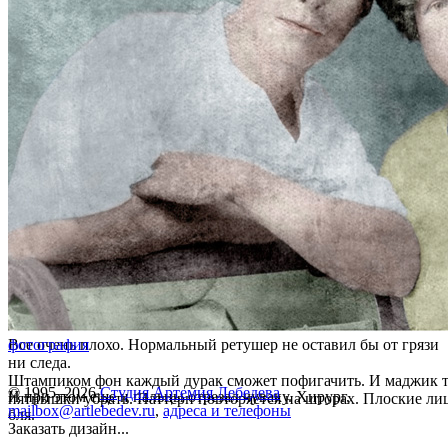
Все очень плохо. Нормальный ретушер не оставил бы от грязи
фотография
ни следа.
Штампиком фон каждый дурак сможет пофигачить. И маджик 
© 1995–2026
Студия Артемия Лебедева
И при этом еще и пальцы отрезал чуваку. Хирург,
пятнышки убрать. Паттерн повторяется на шторах. Плоские ли
mailbox@artlebedev.ru
,
адреса и телефоны
бля.
Заказать дизайн...