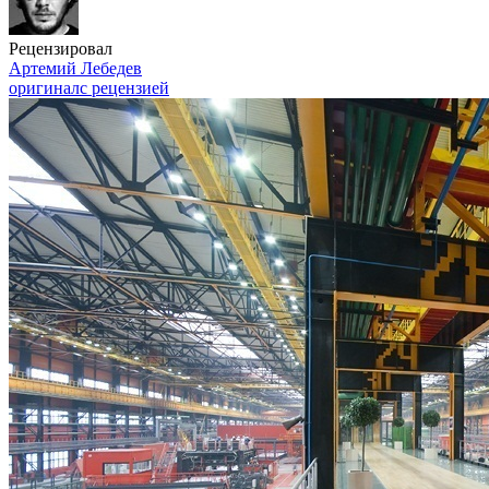
Рецензировал
Артемий Лебедев
оригинал
с рецензией