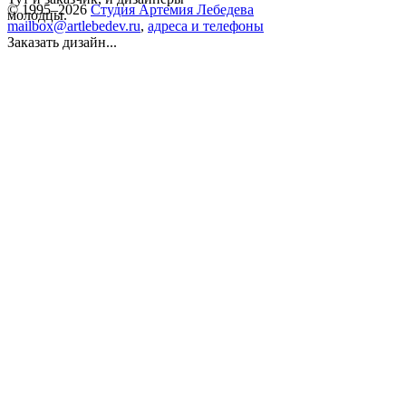
© 1995–2026
Студия Артемия Лебедева
молодцы.
mailbox@artlebedev.ru
,
адреса и телефоны
Заказать дизайн...