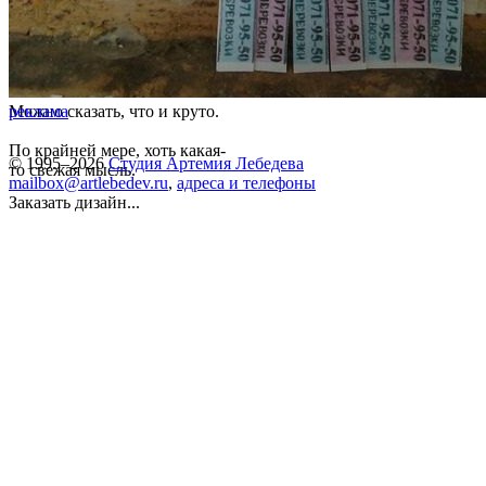
Можно сказать, что и круто.
реклама
По крайней мере, хоть какая-
© 1995–2026
Студия Артемия Лебедева
то свежая мысль.
mailbox@artlebedev.ru
,
адреса и телефоны
Заказать дизайн...