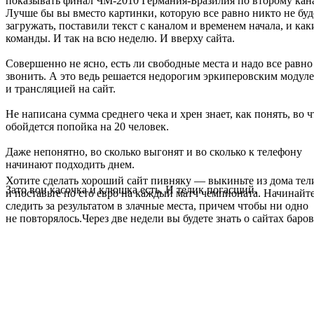
показывать финал ЧМ-2010 Германия-Бразилия по второму кана
Лучше бы вы вместо картинки, которую все равно никто не буд
загружать, поставили текст с каналом и временем начала, и как
команды. И так на всю неделю. И вверху сайта.
Совершенно не ясно, есть ли свободные места и надо все равно
звонить. А это ведь решается недорогим эркиперовским модул
и трансляцией на сайт.
Не написана сумма среднего чека и хрен знает, как понять, во ч
обойдется попойка на 20 человек.
Даже непонятно, во сколько выгонят и во сколько к телефону
начинают подходить днем.
Хотите сделать хороший сайт пивняку — выкиньте из дома тел
Зато вон касочка и клюшка есть. И телик погасший.
и поставьте по сто евро на каждый матч чемпионата. Начинайте
следить за результатом в злачные места, причем чтобы ни одно
не повторялось.Через две недели вы будете знать о сайтах баров