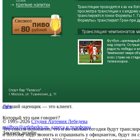
Лучший оценщик — это клиент.
сайт
Который что нам говорит?
© 1995–2026
Студия Артемия Лебедева
mailbox@artlebedev.ru
,
адреса и телефоны
Что совсем непонятно, что и во сколько сегодня будут транслир
Заказать дизайн...
и поэтому надо звонить и спрашивать у официанток, будут ли 