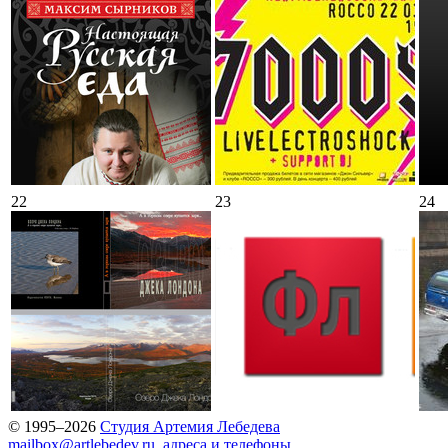
22
23
24
© 1995–2026
Студия Артемия Лебедева
mailbox@artlebedev.ru
,
адреса и телефоны