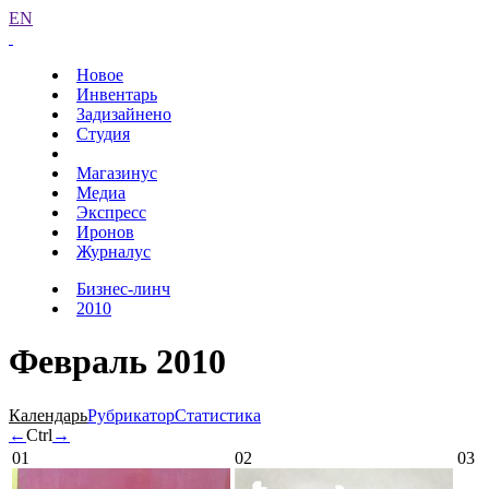
EN
Новое
Инвентарь
Задизайнено
Студия
Магазинус
Медиа
Экспресс
Иронов
Журналус
Бизнес-линч
2010
Февраль 2010
Календарь
Рубрикатор
Статистика
←
Ctrl
→
01
02
03