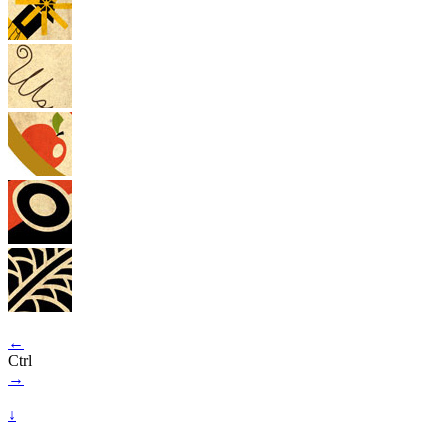
←
Ctrl
→
↓