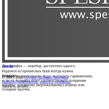
Два шрифта — перебор, достаточно одного.
шрифт
Надписи из прописных букв всегда нужна
разрядка
Рамка и подчеркивание будут выглядеть гармоничнее,
© 1995–2026
Студия Артемия Лебедева
если их толщина будет соответствовать толщинам
mailbox@artlebedev.ru
,
адреса и телефоны
шрифта: основному (вертикальному) штриху или
Заказать дизайн...
толщине засечек.