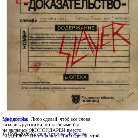
Мне вот как. Либо сделай, чтоб все слова
графдизайн
казались русскими, но таковыми бы
не являлись (ЖОНСИДАРЕИ вместо
© 1995–2026
Студия Артемия Лебедева
СОДЕРЖАНИЕ и прочие). Либо сделай, чтоб