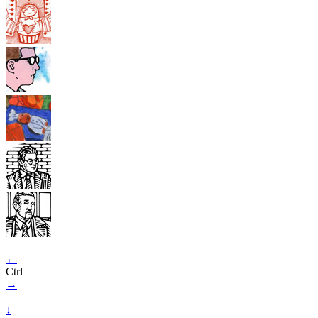
←
Ctrl
→
↓