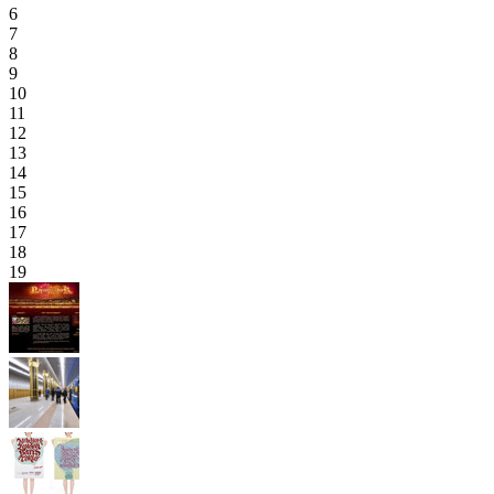
6
7
8
9
10
11
12
13
14
15
16
17
18
19