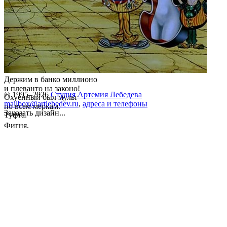
Держим в банко миллионо
и плеванто на законо!
© 1995–2026
Студия Артемия Лебедева
Охуенный был мульт
mailbox@artlebedev.ru
,
адреса и телефоны
по всем меркам.
Заказать дизайн...
Туфта.
Фигня.