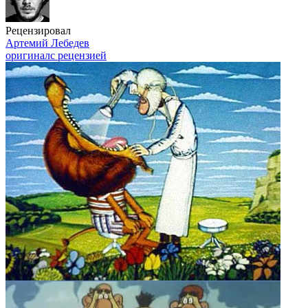
Рецензировал
Артемий Лебедев
оригинал
с рецензией