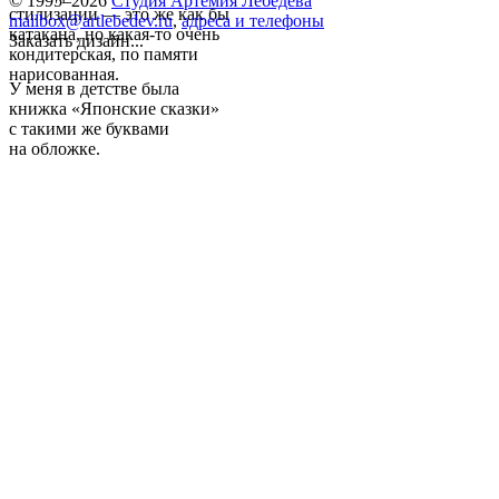
© 1995–2026
Студия Артемия Лебедева
стилизации — это же как бы
mailbox@artlebedev.ru
,
адреса и телефоны
катакана, но какая-то очень
Заказать дизайн...
кондитерская, по памяти
нарисованная.
У меня в детстве была
книжка «Японские сказки»
с такими же буквами
на обложке.