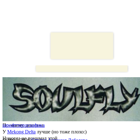
По-моему, дешевка.
шрифт
типографика
У
Mekong Delta
лучше (но тоже плохо:)
Никогда не понимал этой