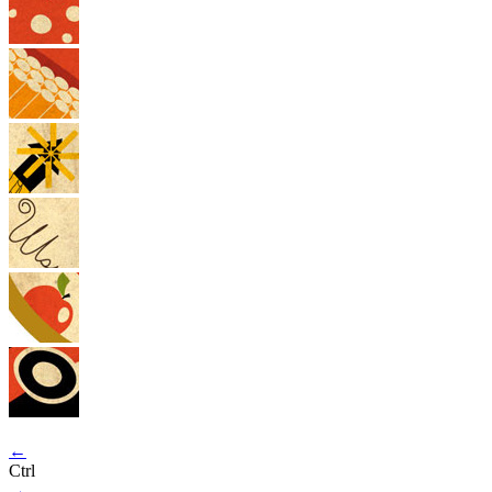
←
Ctrl
→