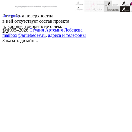
Эта работа поверхностна,
интерьер
в ней отсутствует состав проекта
и, вообще, говорить не о чем.
© 1995–2026
Студия Артемия Лебедева
2/2
mailbox@artlebedev.ru
,
адреса и телефоны
Заказать дизайн...