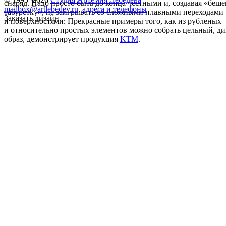
снаряд. Надо просто быть до конца честными и, создавая «беш
mailbox@artlebedev.ru
,
адреса и телефоны
табуретку», не заигрывать со сложными плавными переходами
Заказать дизайн...
и поверхностями. Прекрасные примеры того, как из рубленых
и относительно простых элементов можно собрать цельный, 
образ, демонстрирует продукция
KTM
.