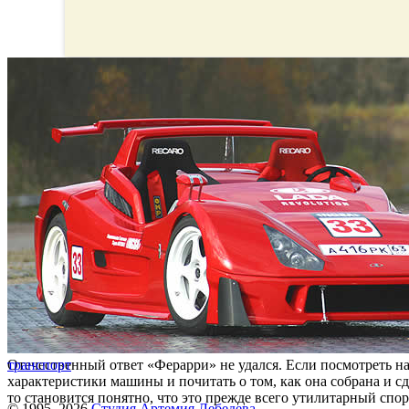
Отечественный ответ «Ферарри» не удался. Если посмотреть н
транспорт
характеристики машины и почитать о том, как она собрана и сд
то становится понятно, что это прежде всего утилитарный сп
© 1995–2026
Студия Артемия Лебедева