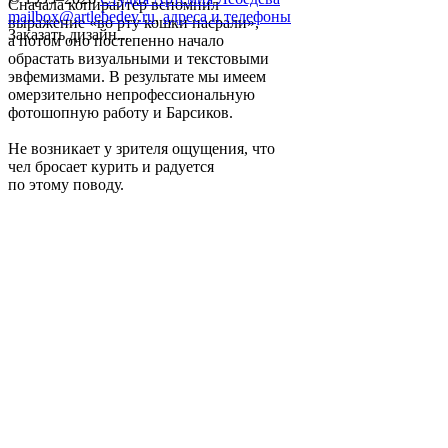
Сначала копирайтер вспомнил
mailbox@artlebedev.ru
,
адреса и телефоны
выражение «во рту кошки насрали»,
Заказать дизайн...
а потом оно постепенно начало
обрастать визуальными и текстовыми
эвфемизмами. В результате мы имеем
омерзительно непрофессиональную
фотошопную работу и Барсиков.
Не возникает у зрителя ощущения, что
чел бросает курить и радуется
по этому поводу.