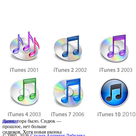
Давно пора было. Сидюк —
иконки
прошлое, нет больше
сидюков. Хотя новая иконка
© 1995–2026
Студия Артемия Лебедева