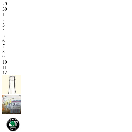
29
30
1
2
3
4
5
6
7
8
9
10
11
12