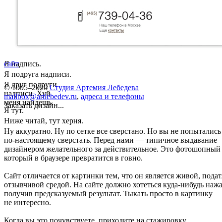
Я надпись.
сайт
Я подруга надписи.
Я друг подруги
© 1995–2026
Студия Артемия Лебедева
надписи. Хуй
mailbox@artlebedev.ru
,
адреса и телефоны
меня найдешь.
Заказать дизайн...
Я тут.
Ниже читай, тут херня.
Ну аккуратно. Ну по сетке все сверстано. Но вы не попытались 
по-настоящему сверстать. Перед нами — типичное выдавание
дизайнером желательного за действительное. Это фотошопный 
который в браузере превратится в говно.
Сайт отличается от картинки тем, что он является живой, пода
отзывчивой средой. На сайте должно хотеться куда-нибудь нажа
получив предсказуемый результат. Тыкать просто в картинку
не интересно.
Когда вы это почувствуете, приходите на стажировку.