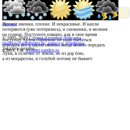
Плохие иконки, плохие. И некрасивые. И капли
иконки
потеряются (уже потерялись), и снежинки, и молния
на солнце. Поступите изящно, как в свое время
© 1995–2026
Студия Артемия Лебедева
поступил Артем Горбунов: не надо пытаться
mailbox@artlebedev.ru
,
адреса и телефоны
передать все в одной иконке, когда можно передать
Заказать дизайн...
в двух. См.
weather.yandex.ru
Луна, в отличие от Земли, не из дор блю,
а из моцареллы, и голубой потому не бывает.