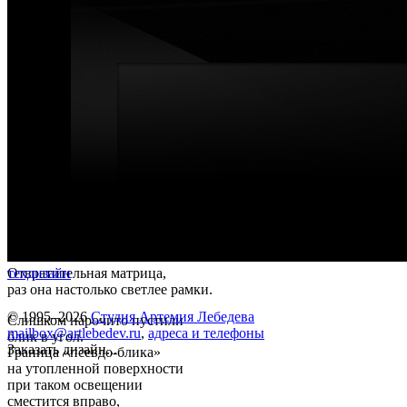
Отвратительная матрица,
техдизайн
раз она настолько светлее рамки.
© 1995–2026
Студия Артемия Лебедева
Слишком нарочито пустили
mailbox@artlebedev.ru
,
адреса и телефоны
блик в угол.
Заказать дизайн...
Граница «псевдо-блика»
на утопленной поверхности
при таком освещении
сместится вправо,