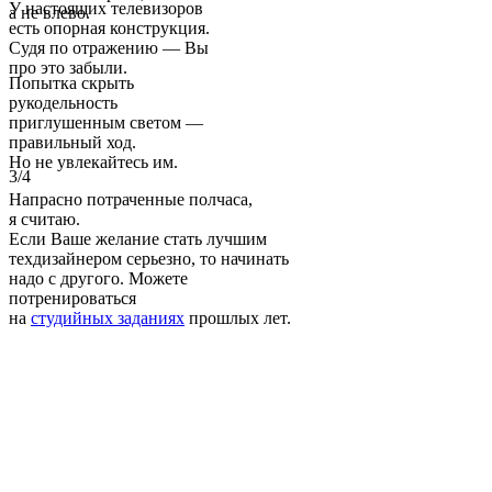
У настоящих телевизоров
а не влево.
есть опорная конструкция.
Судя по отражению — Вы
про это забыли.
Попытка скрыть
рукодельность
приглушенным светом —
правильный ход.
Но не увлекайтесь им.
3/4
Напрасно потраченные полчаса,
я считаю.
Если Ваше желание стать лучшим
техдизайнером серьезно, то начинать
надо с другого. Можете
потренироваться
на
студийных заданиях
прошлых лет.