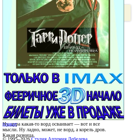
Ну, дура какая-то ворд осваивает — вот и все
плакат
мысли. Ну ладно, может, не ворд, а корель дров.
Какая разница.
© 1995–2026
Студия Артемия Лебедева