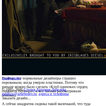
Вообще, все нормальные дизайнеры страшно
графдизайн
переживали, когда умерли пластинки. Потому что
раньше можно было сделать «Клуб одиноких сердец
© 1995–2026
Студия Артемия Лебедева
сержанта Пеппера», и все часами рассматривали
mailbox@artlebedev.ru
,
адреса и телефоны
обложку.
Заказать дизайн...
А сейчас квадратик сидюка такой маленький, что туда