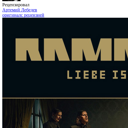
Рецензировал
Артемий Лебедев
оригинал
с рецензией