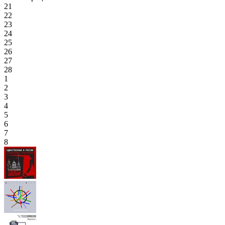
21
22
23
24
25
26
27
28
1
2
3
4
5
6
7
8