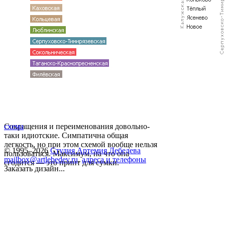
Сокращения и переименования довольно-
схема
таки идиотские. Симпатична общая
легкость, но при этом схемой вообще нельзя
© 1995–2026
Студия Артемия Лебедева
пользоваться. Максимум, на что она
mailbox@artlebedev.ru
,
адреса и телефоны
сгодится — это принт для сумки.
Заказать дизайн...