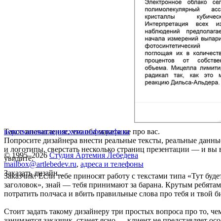
Такое впечатление, что оба макета не про вас.
верстка
навигация
схема
инфографика
Попросите дизайнера внести реальные тексты, реальные данны
и логотипы, сверстать несколько страниц презентации — и вы 
© 1995–2026
Студия Артемия Лебедева
увидите.
mailbox@artlebedev.ru
,
адреса и телефоны
Заказать дизайн...
Заказчик! Если тебе приносят работу с текстами типа «Тут буде
заголовок», знай — тебя принимают за барана. Крутым ребятам
потратить полчаса и вбить правильные слова про тебя и твой б
Стоит задать такому дизайнеру три простых вопроса про то, че
занимается заказчик, станет ясно — клиент не представляет ос