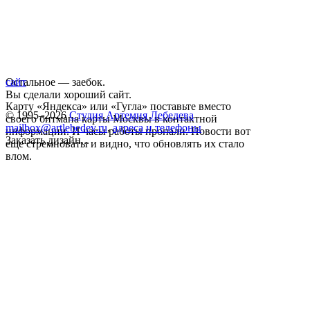
Остальное — заебок.
сайт
Вы сделали хороший сайт.
Карту «Яндекса» или «Гугла» поставьте вместо
© 1995–2026
Студия Артемия Лебедева
своего битмапа карты Москвы в контактной
mailbox@artlebedev.ru
,
адреса и телефоны
информации. И часы работы пропали. Новости вот
Заказать дизайн...
еще стремноваты и видно, что обновлять их стало
влом.