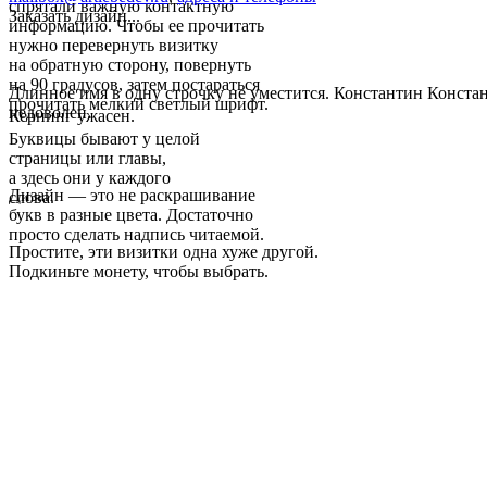
спрятали важную контактную
Заказать дизайн...
информацию. Чтобы ее прочитать
нужно перевернуть визитку
на обратную сторону, повернуть
на 90 градусов, затем постараться
Длинное имя в одну строчку не уместится. Константин Конст
прочитать мелкий светлый шрифт.
недоволен.
Кернинг ужасен.
Буквицы бывают у целой
страницы или главы,
а здесь они у каждого
Дизайн — это не раскрашивание
слова.
букв в разные цвета. Достаточно
просто сделать надпись читаемой.
Простите, эти визитки одна хуже другой.
Подкиньте монету, чтобы выбрать.