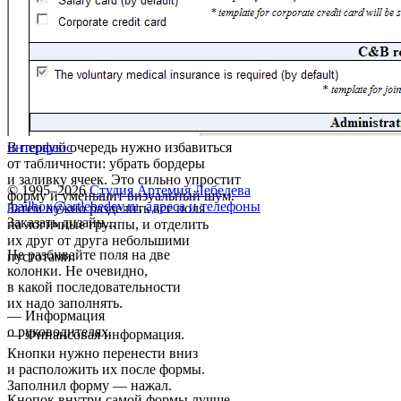
В первую очередь нужно избавиться
интерфейс
от табличности: убрать бордеры
и заливку ячеек. Это сильно упростит
© 1995–2026
Студия Артемия Лебедева
форму и уменьшит визуальный шум.
mailbox@artlebedev.ru
,
адреса и телефоны
Затем нужно разделить все поля
Заказать дизайн...
на логичные группы, и отделить
их друг от друга небольшими
Не разбивайте поля на две
пустотами:
колонки. Не очевидно,
в какой последовательности
их надо заполнять.
— Информация
о руководителях.
— Финансовая информация.
Кнопки нужно перенести вниз
и расположить их после формы.
Заполнил форму — нажал.
Кнопок внутри самой формы лучше