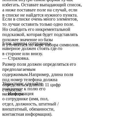
избегать. Оставьте выпадающий список,
а ниже поставьте поле на случай, если
в списке не найдется нужного пункта.
Если в списке очень много элементов,
то лучше оставить только одно поле.
Но снабдить его инкрементальной
подсказкой, которая будет подставлять
похожее значение из базы
Блок замены сотрудника
и уточняться по мере набора символов.
наверное должен стоять где-то
в стороне или внизу.
— Страховка.
Размер поля должен определяться его
предполагаемым
содержимым.Например, длина поля
под номер телефона должна
Упростите: сделайте
определяться длиной 11 цифр
пояснение к полю его
с плюсом.
— Информация
названием.
о сотруднике (имя, пол,
отдел, должность, штатный /
внештатный, обязанности,
контактная информация).