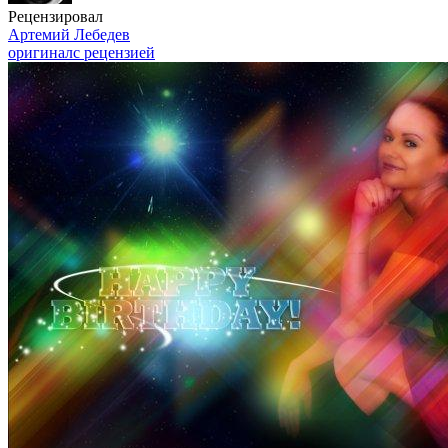
Рецензировал
Артемий Лебедев
оригинал
с рецензией