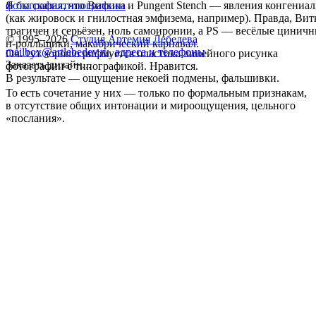
Я бы сказал, что Виткин и Pungent Stench — явления конгениа
фотография
типографика
(как жировоск и гнилостная эмфизема, например). Правда, Ви
трагичен и серьёзен, ноль самоиронии, а PS — весёлые циничн
© 1995–2026
Студия Артемия Лебедева
н-ролльщики, макабрический карнавал.
mailbox@artlebedev.ru
,
адреса и телефоны
Оч. тут хорошо рифмуется пластика линейного рисунка
Заказать дизайн...
фотографии с типографикой. Нравится.
В результате — ощущение некоей подмены, фальшивки.
То есть сочетание у них — только по формальным признакам,
в отсутствие общих интонации и мироощущения, цельного
«послания».