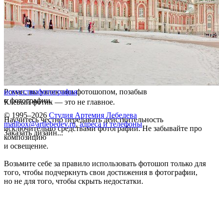
Роман, вы увлеклись фотошопом, позабыв
искусство
фотография
о фотографии.
Клевый фотик — это не главное.
© 1995–2026
Студия Артемия Лебедева
Научитесь честно передавать действительность
mailbox@artlebedev.ru
,
адреса и телефоны
исключительно средствами фотографии. Не забывайте про
Заказать дизайн...
композицию
и освещение.
Возьмите себе за правило использовать фотошоп только для
того, чтобы подчеркнуть свои достижения в фотографии,
но не для того, чтобы скрыть недостатки.