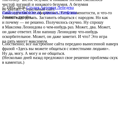
чистой логикой и никакого безумия. А безумия
© 1995–2026
Студия Артемия Лебедева
не хватает. Стерильный сайт.
mailbox@artlebedev.ru
,
адреса и телефоны
Сама идея так и не оформилась. Есть знаменитости, и что-то
Заказать дизайн...
с ними надо делать. Заставить общаться с народом. Но как
и почему — не решено. Получилось скучно. Ну спрошу
я Максима Леонидова о чем-нибудь раз. Может, два. Может,
он даже ответит. Или напишу Леонидову что-нибудь
оскорбительное. Может, он даже заметит. И что? Это игра
на пять минут максимум.
Собственно, все настроение сайта передано вынесенной навер
фразой «Здесь вы можете общаться с известными людьми».
Ну да, могу. А могу и не общаться.
(Несколько дней назад предложил свое решение проблемы скук
в каментах.)