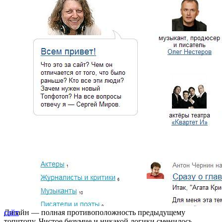
Дизайн — полная противоположность предыдущему
сайт
топчтопу. Чистое безумие и никакой логики сменилось