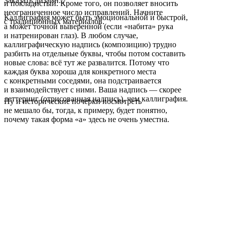
Заказать дизайн...
и покладистый. Кроме того, он позволяет вносить
неограниченное число исправлений. Начните
Каллиграфия может быть эмоциональной и быстрой,
с традиционных материалов.
а может точной выверенной (если «набита» рука
и натренирован глаз). В любом случае,
каллиграфическую надпись (композицию) трудно
разбить на отдельные буквы, чтобы потом составить
новые слова: всё тут же развалится. Потому что
каждая буква хороша для конкретного места
с конкретными соседями, она подстраивается
и взаимодействует с ними. Ваша надпись — скорее
леттеринг (отрисованная надпись), чем каллиграфия.
Ну и исторические почерки посмотреть
не мешало бы, тогда, к примеру, будет понятно,
почему такая форма «а» здесь не очень уместна.