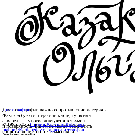
Для каллиграфии важно сопротивление материала.
каллиграфия
Фактура бумаги, перо или кисть, тушь или
акварель — многое диктуют инструмент
© 1995–2026
Студия Артемия Лебедева
и поверхность. Ваком не может обеспечить
mailbox@artlebedev.ru
,
адреса и телефоны
сопротивление, он пластмассовый