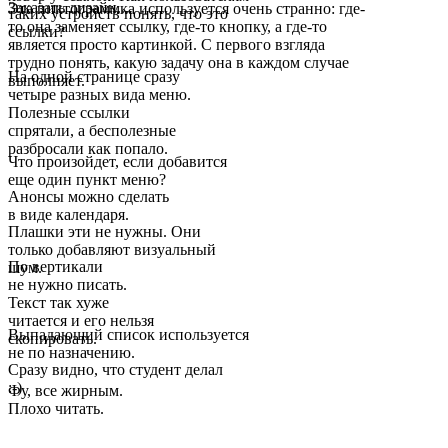
Заказать дизайн...
Эта пиктограммка используется очень странно: где-
таких устройств понять, что это
то она заменяет ссылку, где-то кнопку, а где-то
ссылки?
является просто картинкой. С первого взгляда
трудно понять, какую задачу она в каждом случае
На одной странице сразу
выполняет.
четыре разных вида меню.
Полезные ссылки
спрятали, а бесполезные
разбросали как попало.
Что произойдет, если добавится
еще один пункт меню?
Анонсы можно сделать
в виде календаря.
Плашки эти не нужны. Они
только добавляют визуальный
По вертикали
шум.
не нужно писать.
Текст так хуже
читается и его нельзя
Выпадающий список используется
скопировать.
не по назначению.
Сразу видно, что студент делал
:-)
Фу, все жирным.
Плохо читать.