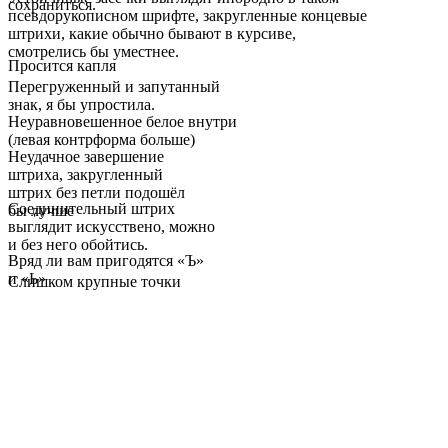
сохраниться.
псевдорукописном шрифте, закругленные концевые
штрихи, какие обычно бывают в курсиве,
смотрелись бы уместнее.
Просится капля
Перегруженный и запутанный
знак, я бы упростила.
Неуравновешенное белое внутри
(левая контрформа больше)
Неудачное завершение
штриха, закругленный
штрих без петли подошёл
Соединительный штрих
бы лучше
выглядит искусствено, можно
и без него обойтись.
Вряд ли вам пригодятся «Ъ»
и «Ь»
Слишком крупные точки