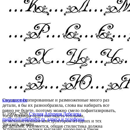
Смущают скопированные и размноженные много раз
книга
шрифт
детали, я бы их разнообразила, слова вы набирать все
равно не будете, поэтому можно смело пофантазировать,
© 1995–2026
Студия Артемия Лебедева
тогда буквицы будут выглядеть теплыми,
mailbox@artlebedev.ru
,
адреса и телефоны
не механистичным конструктором из одних и тех
Заказать дизайн...
же деталей. Разумеется, общая стилистика должна
Устойчивые засечки выглядят инородно в таком