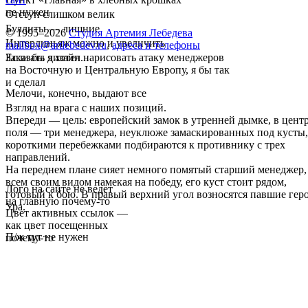
не нужен
Отступ слишком велик
Буллиты — лишние
© 1995–2026
Студия Артемия Лебедева
Интерлиньяж можно и увеличить
mailbox@artlebedev.ru
,
адреса и телефоны
Если бы я хотел нарисовать атаку менеджеров
Заказать дизайн...
на Восточную и Центральную Европу, я бы так
и сделал
Мелочи, конечно, выдают все
Взгляд на врага с наших позиций.
Впереди — цель: европейский замок в утренней дымке, в цент
поля — три менеджера, неуклюже замаскированных под кусты,
короткими перебежками подбираются к противнику с трех
направлений.
На переднем плане сияет немного помятый старший менеджер,
всем своим видом намекая на победу, его куст стоит рядом,
Лого на сайте не ведет
готовый к бою. В правый верхний угол возносятся павшие гер
на главную почему-то
Ура.
Цвет активных ссылок —
как цвет посещенных
П/ж тут не нужен
почему-то