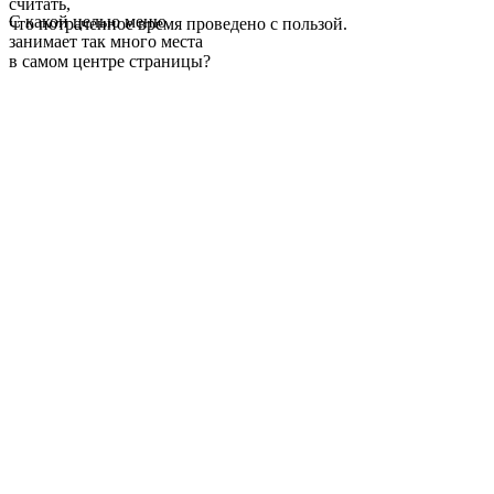
считать,
С какой целью меню
что потраченное время проведено с пользой.
занимает так много места
в самом центре страницы?