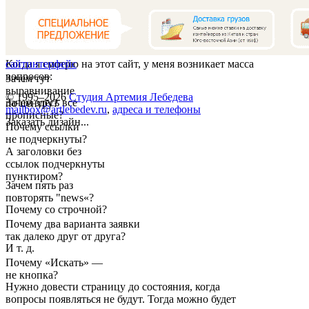
Когда я смотрю на этот сайт, у меня возникает масса
сайт
интерфейс
вопросов:
Зачем тут
выравнивание
© 1995–2026
Студия Артемия Лебедева
Зачем здесь все
по центру?
mailbox@artlebedev.ru
,
адреса и телефоны
прописные?
Заказать дизайн...
Почему ссылки
не подчеркнуты?
А заголовки без
ссылок подчеркнуты
пунктиром?
Зачем пять раз
повторять "news«?
Почему со строчной?
Почему два варианта заявки
так далеко друг от друга?
И т. д.
Почему «Искать» —
не кнопка?
Нужно довести страницу до состояния, когда
вопросы появляться не будут. Тогда можно будет