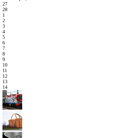
27
28
1
2
3
4
5
6
7
8
9
10
11
12
13
14