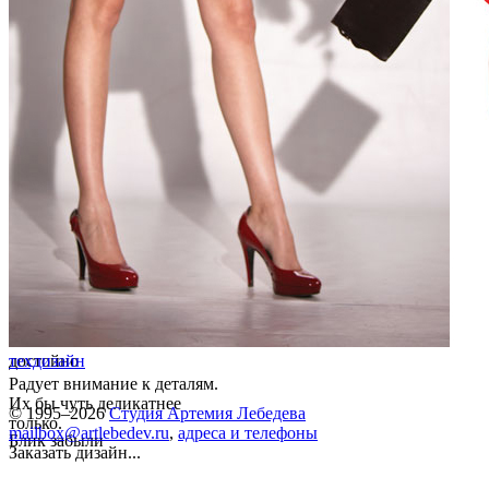
достойно
техдизайн
Радует внимание к деталям.
Их бы чуть деликатнее
© 1995–2026
Студия Артемия Лебедева
только.
mailbox@artlebedev.ru
,
адреса и телефоны
Блик забыли
Заказать дизайн...