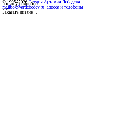
© 1995–2026
Студия Артемия Лебедева
напишу подробнее.
mailbox@artlebedev.ru
,
адреса и телефоны
5/5
Заказать дизайн...