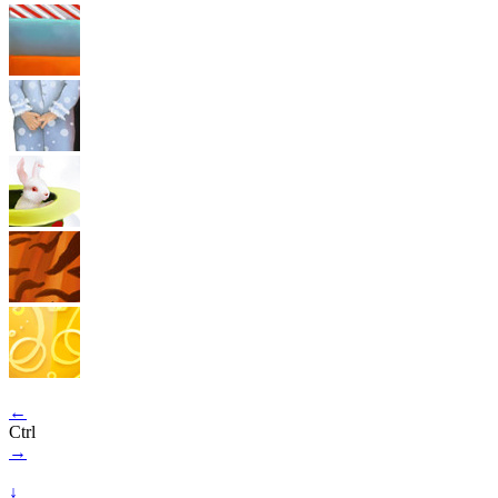
←
Ctrl
→
↓