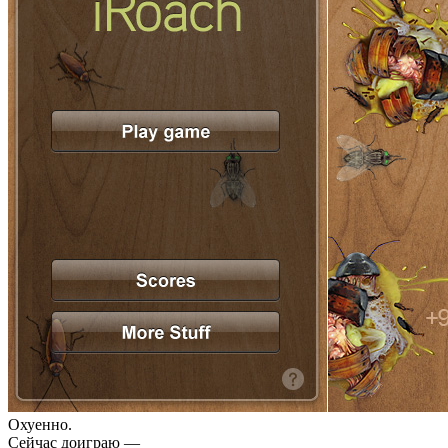
Охуенно.
Сейчас доиграю —