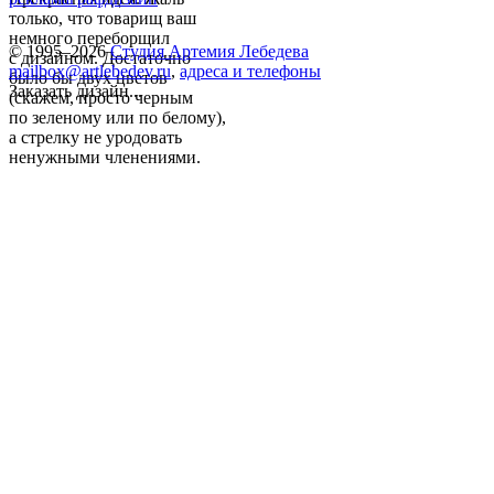
только, что товарищ ваш
немного переборщил
© 1995–2026
Студия Артемия Лебедева
с дизайном. Достаточно
mailbox@artlebedev.ru
,
адреса и телефоны
было бы двух цветов
Заказать дизайн...
(скажем, просто черным
по зеленому или по белому),
а стрелку не уродовать
ненужными членениями.