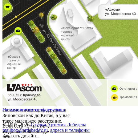
На самом деле здесь до улицы
схема
навигация
инфографика
Зиповской как до Китая, а у вас
такое маленькое расстояние.
© 1995–2026
Студия Артемия Лебедева
Если есть «г.» и «ул.»,
mailbox@artlebedev.ru
,
адреса и телефоны
то должен быть и «д.» —
Заказать дизайн...
дом.