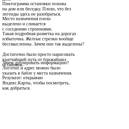
Пиктограмма остановки похожа
на дом или беседку. Плохо, что без
легенды здесь не разобраться.
Место назначения плохо
выделено и сливается
с соседними строениями.
Такая подробная разметка на дорогах
избыточна. Желтые стрелки вообще
бессмысленны. Зачем они так выделены?
Достаточно было просто нарисовать
кратчайший путь от ближайших
Зачем дублировать информацию?
остановок.
Логотип и адрес можно было
указать в бабле у места назначения.
Результат: открываю
Яндекс.Карты, чтобы посмотреть,
как добраться.