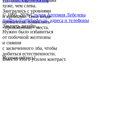
Наталья, картинка справа
техдизайн
фотография
хуже, чем слева.
Заигрались с уровнями
© 1995–2026
Студия Артемия Лебедева
и кривыми. Тени везде
mailbox@artlebedev.ru
,
адреса и телефоны
провалены, появились
Заказать дизайн...
«прожженные» места.
Нужно было избавиться
от побочной желтизны
и сияния
с засвеченного лба, чтобы
добиться естественности.
Исправляйтесь!
Вместо этого усилен контраст.