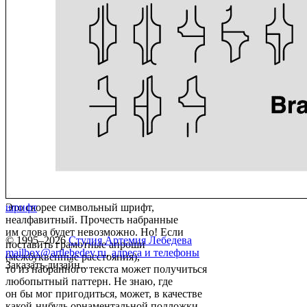
Это скорее символьный шрифт,
шрифт
неалфавитный. Прочесть набранные
им слова будет невозможно. Но! Если
© 1995–2026
Студия Артемия Лебедева
поставить грамотные апроши
mailbox@artlebedev.ru
,
адреса и телефоны
(межбуквенные расстояния),
Заказать дизайн...
то из набранного текста может получиться
любопытный паттерн. Не знаю, где
он бы мог пригодиться, может, в качестве
какой-нибудь орнаментальной подложки .